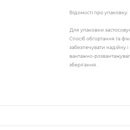
Відомості про упаковку:
Для упаковки застосову
Спосіб обгортання та фі
забезпечувати надійну і 
вантажно-розвантажуваль
зберігання.
хунку Вашої компанії,
лива за умови підтвердження замовлення до 15:00