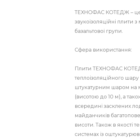
ТЕХНОФАС КОТЕДЖ – це н
звукоізоляційні плити з 
базальтової групи.
Сфера використання:
Плити ТЕХНОФАС КОТЕДЖ
теплоізоляційного шару 
штукатурним шаром на м
(висотою до 10 м), а тако
всередині засклених лод
майданчиків багатоповер
висоти. Також в якості 
системах із оштукатурю