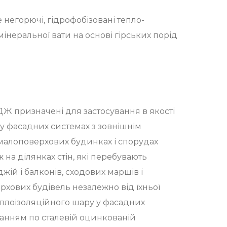
егорючі, гідрофобізовані тепло-
мінеральної вати на основі гірських порід
 призначені для застосування в якості
у фасадних системах з зовнішнім
алоповерхових будинках і спорудах
ж на ділянках стін, які перебувають
жій і балконів, сходових маршів і
хових будівель незалежно від їхньої
теплоізоляційного шару у фасадних
ванням по сталевій оцинкованій