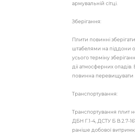
армувальній сітці.
Зберігання:
Плити повинні зберігат
штабелями на піддони о
усього терміну зберіган
дії атмосферних опадів.
повинна перевищувати 
Транспортування:
Транспортування плит н
ДБН Г.1-4, ДСТУ Б В.2.7-
раніше добової витримки 