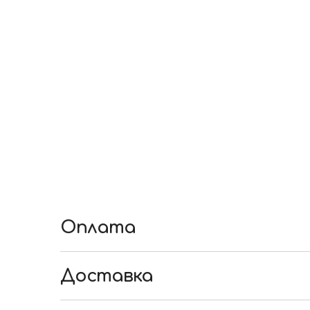
Оплата
◘ Безготівкова оплата з розрахункового ра
◘ у касі відділення будь-якого банку,
Доставка
◘ у терміналі на наші реквізити:
• Доставка товару в день замовлення мож