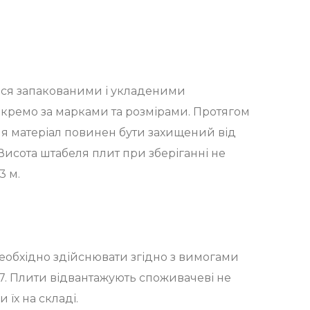
ися запакованими і укладеними
кремо за марками та розмірами. Протягом
ня матеріал повинен бути захищений від
 Висота штабеля плит при зберіганні не
3 м.
еобхідно здійснювати згідно з вимогами
167. Плити відвантажують споживачеві не
їх на складі.