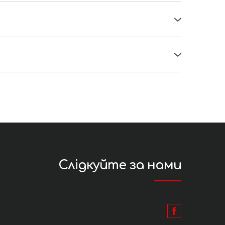
б'єкта.
я до 13:00
Слідкуйте за нами
прорахунок