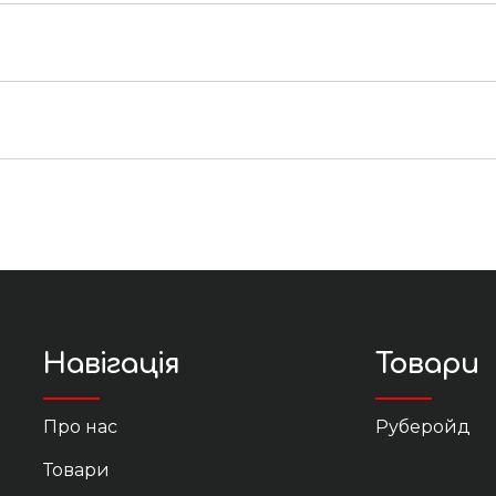
лива за умови підтвердження замовлення до 15:00
аховується індивідуально за кілометр від складу до о
снюється протягом 14 днів після покупки.
 18
 в день замовлення у разі підтвердження замовленн
оживачів” покупець може:
шин-маніпуляторів) – тариф окремий
ї якості.
юється додатково
Навігація
Товари
Про нас
Руберойд
ру вагою до 2 тонн (до 10 м. куб) – індивідуальний 
реженими бирками та ярликами, що не був у вжитку;
Товари
нів.