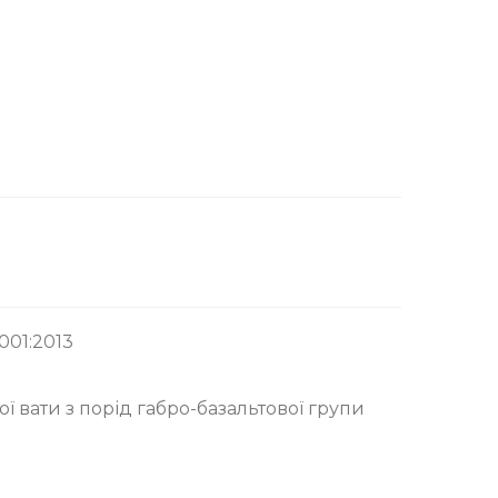
001:2013
ї вати з порід габро-базальтової групи