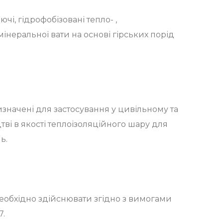
і, гідрофобізовані тепло- ,
мінеральної вати на основі гірських порід
начені для застосування у цивільному та
ві в якості теплоізоляційного шару для
ь.
еобхідно здійснювати згідно з вимогами
7.