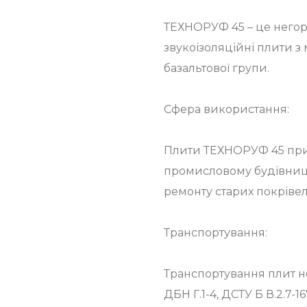
ТЕХНОРУФ 45 – це негорюч
звукоізоляційні плити з 
базальтової групи.
Сфера використання:
Плити ТЕХНОРУФ 45 приз
промисловому будівницт
ремонту старих покрівел
Транспортування:
Транспортування плит н
ДБН Г.1-4, ДСТУ Б В.2.7-16