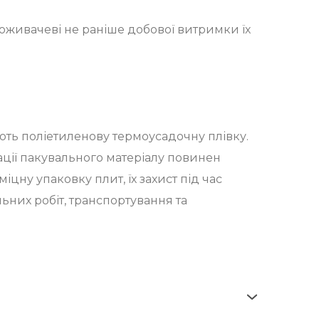
оживачеві не раніше добової витримки їх
ють поліетиленову термоусадочну плівку.
сації пакувального матеріалу повинен
міцну упаковку плит, їх захист під час
них робіт, транспортування та