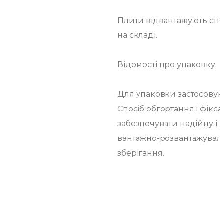
Плити відвантажують сп
на складі.
Відомості про упаковку:
Для упаковки застосову
Спосіб обгортання і фік
забезпечувати надійну і 
вантажно-розвантажуваль
зберігання.
хунку Вашої компанії,