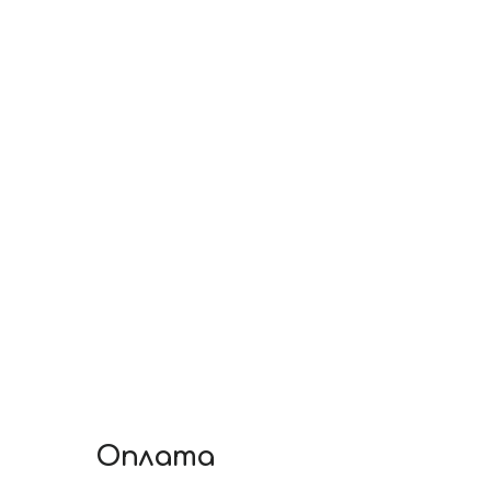
Оплата
◘ Безготівкова оплата з розрахункового ра