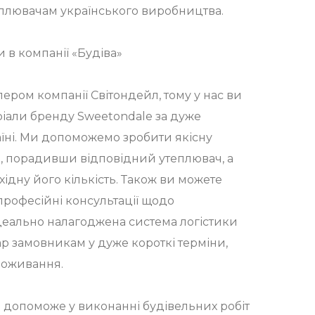
еплювачам українського виробництва.
и в компанії «Будіва»
лером компанії Світондейл, тому у нас ви
іали бренду Sweetondale за дуже
їні. Ми допоможемо зробити якісну
ю, порадивши відповідний утеплювач, а
дну його кількість. Також ви можете
професійні консультації щодо
деально налагоджена система логістики
р замовникам у дуже короткі терміни,
проживання.
а допоможе у виконанні будівельних робіт