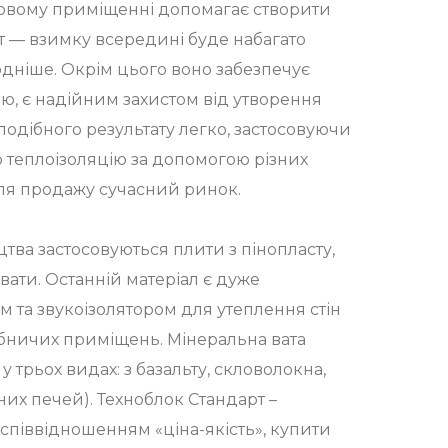
овому приміщенні допомагає створити
 — взимку всередині буде набагато
лодніше. Окрім цього воно забезпечує
ю, є надійним захистом від утворення
 подібного результату легко, застосовуючи
 теплоізоляцію за допомогою різних
для продажу сучасний ринок.
цтва застосовуються плити з пінопласту,
вати. Останній матеріал є дуже
та звукоізолятором для утеплення стін
обничих приміщень. Мінеральна вата
 трьох видах: з базальту, скловолокна,
их печей). Техноблок Стандарт –
співвідношенням «ціна-якість», купити