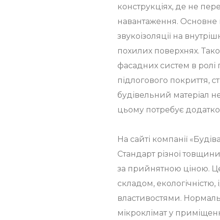
конструкціях, де не пер
навантаження. Основне 
звукоізоляції на внутріш
похилих поверхнях. Так
фасадних систем в ролі
підлогового покриття, ст
будівельний матеріал не
цьому потребує додатко
На сайті компанії «Буді
Стандарт різної товщини
за прийнятною ціною. Ц
складом, екологічністю
властивостями. Нормал
мікроклімат у приміщенн