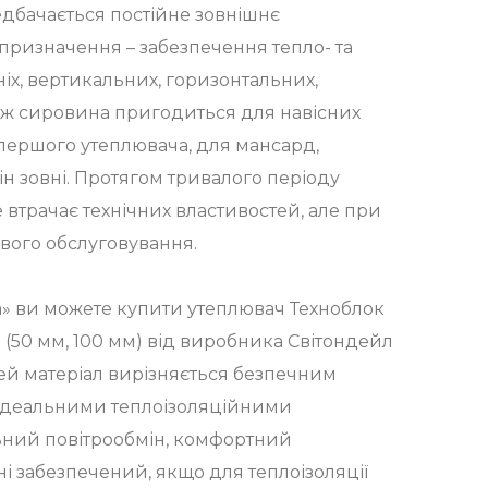
едбачається постійне зовнішнє
призначення – забезпечення тепло- та
ніх, вертикальних, горизонтальних,
ож сировина пригодиться для навісних
 першого утеплювача, для мансард,
ін зовні. Протягом тривалого періоду
 втрачає технічних властивостей, але при
вого обслуговування.
ва» ви можете купити утеплювач Техноблок
 (50 мм, 100 мм) від виробника Світондейл
ей матеріал вирізняється безпечним
, ідеальними теплоізоляційними
ьний повітрообмін, комфортний
і забезпечений, якщо для теплоізоляції