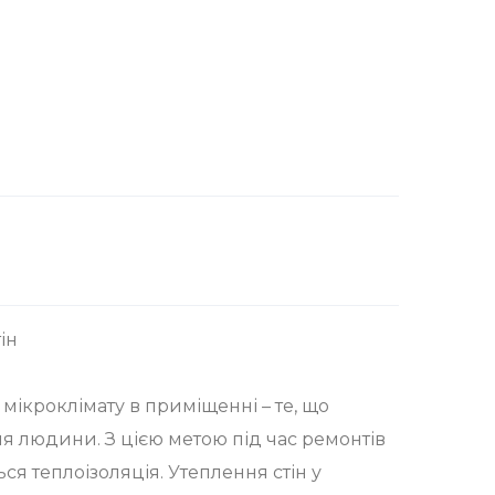
ін
ікроклімату в приміщенні – те, що
я людини. З цією метою під час ремонтів
ся теплоізоляція. Утеплення стін у