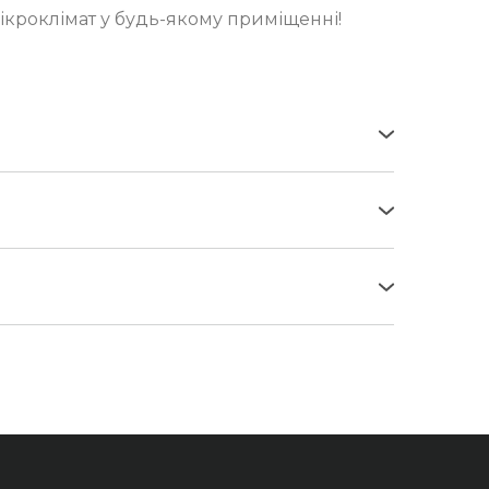
ікроклімат у будь-якому приміщенні!
б'єкта.
я до 13:00