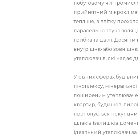
побутовому чи промисл
прийнятний мікроклімат
тепліше, а влітку прохо
паралельно звукоізоляці
грибка та цвілі. Досягти
внутрішню або зовнішню
утеплювачів, які надає 
У різних сферах будівни
піноплексу, мінеральної 
поширеним утеплювачем 
квартир, будинків, вир
пропонується покупцям у
шлаків (залишків доменн
ідеальний утеплювач за 