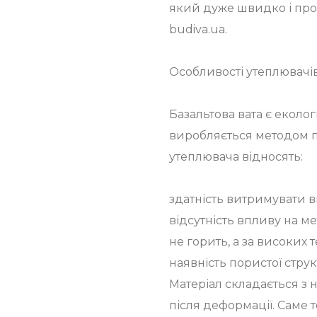
який дуже швидко і про
budiva.ua.
Особливості утеплювачів
Базальтова вата є еколо
виробляється методом п
утеплювача відносять:
здатність витримувати в
відсутність впливу на ме
не горить, а за високих
наявність пористої струк
Матеріал складається з 
після деформації. Саме 