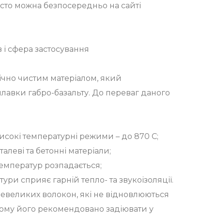
сто можна безпосередньо на сайті
 і сфера застосування
гічно чистим матеріалом, який
лавки габро-базальту. До переваг даного
исокі температурні режими – до 870 С;
талеві та бетонні матеріали;
 температур розпадається;
тури сприяє гарній тепло- та звукоізоляції.
невеликих волокон, які не відновлюються
тому його рекомендовано задіювати у