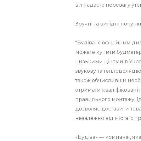
ви надасте перевагу ут
Зручні та вигідні покупк
"Будіва" є офіційним ди
можете купити будматер
низькими цінами в Укра
звукову та теплоізоляці
також обчисливши необхі
отримати кваліфіковані 
правильного монтажу. І
дозволяє доставити това
незалежно від міста їх 
«Будіва» — компанія, як