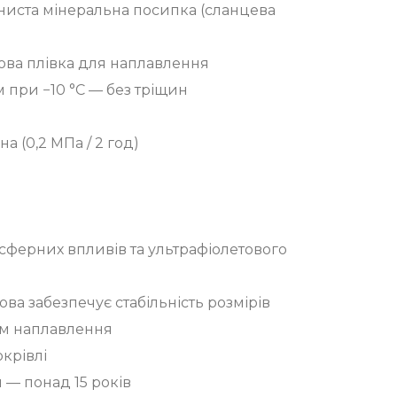
ниста мінеральна посипка (сланцева
ова плівка для наплавлення
м при −10 °C — без тріщин
а (0,2 МПа / 2 год)
осферних впливів та ультрафіолетового
ва забезпечує стабільність розмірів
м наплавлення
крівлі
 — понад 15 років