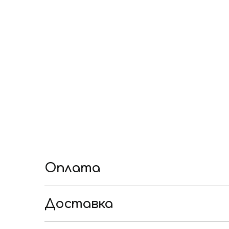
Оплата
◘ Безготівкова оплата з розрахункового ра
◘ у касі відділення будь-якого банку,
Доставка
◘ у терміналі на наші реквізити:
• Доставка товару в день замовлення мож