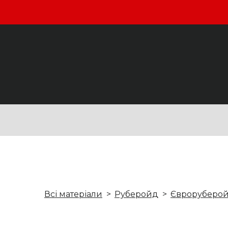
Всі матеріали
Руберойд
Євроруберой