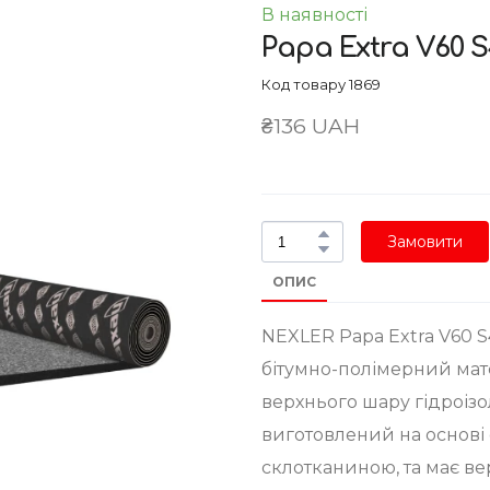
В наявності
Papa Extra V60 
Код товару 1869
₴136 UAH
Замовити
ОПИС
NEXLER Papa Extra V60 
бітумно-полімерний мат
верхнього шару гідроізо
виготовлений на основі 
склотканиною, та має ве