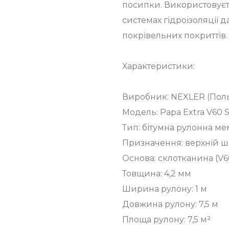
посипки. Використовуєт
системах гідроізоляції д
покрівельних покриттів.
Характеристики:
Виробник: NEXLER (Пол
Модель: Papa Extra V60 
Тип: бітумна рулонна м
Призначення: верхній ша
Основа: склотканина (V6
Товщина: 4,2 мм
Ширина рулону: 1 м
Довжина рулону: 7,5 м
Площа рулону: 7,5 м²