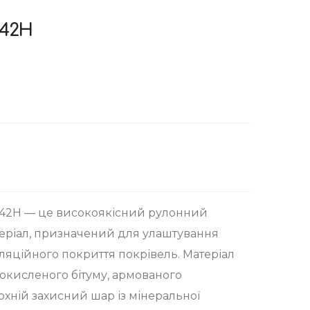
S42H
S42H — це високоякісний рулонний
еріал, призначений для улаштування
ляційного покриття покрівель. Матеріал
окисленого бітуму, армованого
рхній захисний шар із мінеральної