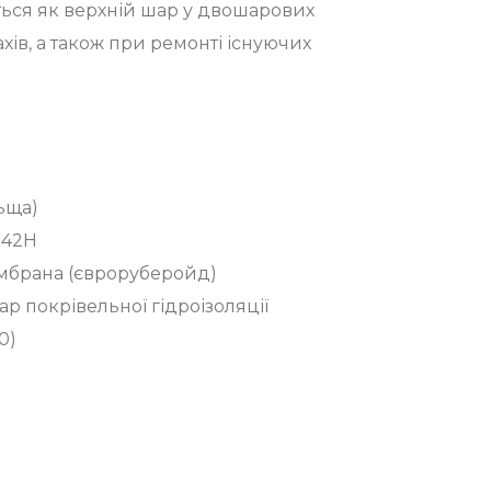
ься як верхній шар у двошарових
ахів, а також при ремонті існуючих
ьща)
S42H
ембрана (євроруберойд)
р покрівельної гідроізоляції
0)