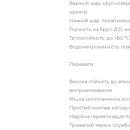
Верхній шар: крупнозер
крихта)
Нижній шар: поліетилен
Гнучкість на брусі Ø25 м
Теплостійкість: до +80 °C
Водонепроникність: повн
Переваги:
Висока стійкість до атм
випромінювання
Міцна склотканинна осно
Простий монтаж методо
Надійна герметизація по
Тривалий термін служби