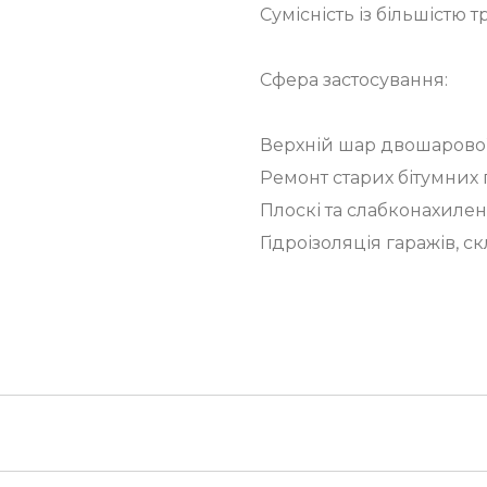
Сумісність із більшістю
Сфера застосування:
Верхній шар двошарової 
Ремонт старих бітумних 
Плоскі та слабконахилен
Гідроізоляція гаражів, с
хунку Вашої компанії,
лива за умови підтвердження замовлення до 15:00